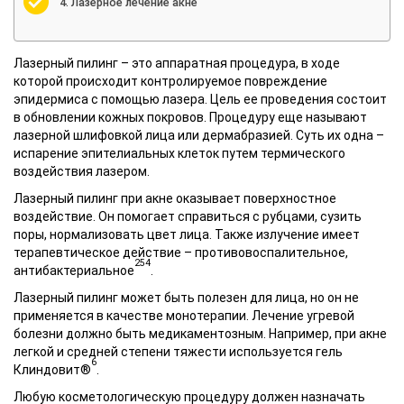
Лазерное лечение акне
Лазерный пилинг – это аппаратная процедура, в ходе
которой происходит контролируемое повреждение
эпидермиса с помощью лазера. Цель ее проведения состоит
в обновлении кожных покровов. Процедуру еще называют
лазерной шлифовкой лица или дермабразией. Суть их одна –
испарение эпителиальных клеток путем термического
воздействия лазером.
Лазерный
пилинг при акне
оказывает поверхностное
воздействие. Он помогает справиться с рубцами, сузить
поры, нормализовать цвет лица. Также излучение имеет
терапевтическое действие – противовоспалительное,
254
антибактериальное
.
Лазерный пилинг может быть полезен для лица, но он не
применяется в качестве монотерапии.
Лечение угревой
болезни
должно быть медикаментозным. Например, при акне
легкой и средней степени тяжести используется гель
6
Клиндовит®
.
Любую косметологическую процедуру должен назначать