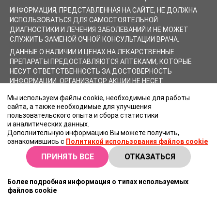
ИНФОРМАЦИЯ, ПРЕДСТАВЛЕННАЯ НА САЙТЕ, НЕ ДОЛЖНА
ИСПОЛЬЗОВАТЬСЯ ДЛЯ САМОСТОЯТЕЛЬНОЙ
ДИАГНОСТИКИ И ЛЕЧЕНИЯ ЗАБОЛЕВАНИЙ И НЕ МОЖЕТ
СЛУЖИТЬ ЗАМЕНОЙ ОЧНОЙ КОНСУЛЬТАЦИИ ВРАЧА.
ДАННЫЕ О НАЛИЧИИ И ЦЕНАХ НА ЛЕКАРСТВЕННЫЕ
ПРЕПАРАТЫ ПРЕДОСТАВЛЯЮТСЯ АПТЕКАМИ, КОТОРЫЕ
НЕСУТ ОТВЕТСТВЕННОСТЬ ЗА ДОСТОВЕРНОСТЬ
ИНФОРМАЦИИ. ОРГАНИЗАТОР АКЦИИ НЕ НЕСЕТ
ОТВЕТСТВЕННОСТИ ЗА СОДЕРЖАНИЕ ПУБЛИКУЕМЫХ
Мы используем файлы cookie, необходимые для работы
ПРАЙС-ЛИСТОВ АПТЕК. ЦЕНЫ В БЛОКЕ «ЦЕНЫ СО СКИДКОЙ»
сайта, а также необходимые для улучшения
ОБНОВЛЯЮТСЯ НЕ В РЕЖИМЕ ОНЛАЙН И МОГУТ
пользовательского опыта и сбора статистики
ОТЛИЧАТЬСЯ ОТ ТЕКУЩЕЙ ЦЕНЫ В АПТЕКЕ.
и аналитических данных.
Дополнительную информацию Вы можете получить,
ознакомившись с
Политикой использования файлов cookie
ПРИНЯТЬ ВСЕ
ОТКАЗАТЬСЯ
Более подробная информация о типах используемых
файлов cookie