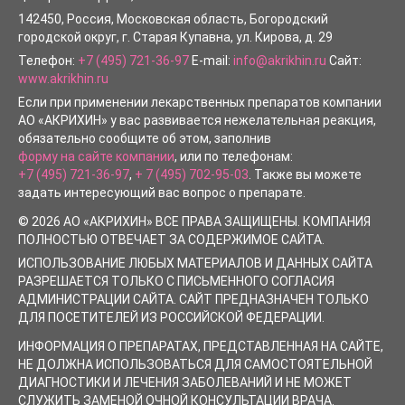
142450
, Россия, Московская область, Богородский
городской округ,
г. Старая Купавна
,
ул. Кирова, д. 29
Телефон:
+7 (495) 721-36-97
E-mail:
info@akrikhin.ru
Сайт:
www.akrikhin.ru
Если при применении лекарственных препаратов компании
АО «АКРИХИН» у вас развивается нежелательная реакция,
обязательно сообщите об этом, заполнив
форму на сайте компании
, или по телефонам:
+7 (495) 721-36-97
,
+ 7 (495) 702-95-03
. Также вы можете
задать интересующий вас вопрос о препарате.
© 2026 АО «АКРИХИН» ВСЕ ПРАВА ЗАЩИЩЕНЫ. КОМПАНИЯ
ПОЛНОСТЬЮ ОТВЕЧАЕТ ЗА СОДЕРЖИМОЕ САЙТА.
ИСПОЛЬЗОВАНИЕ ЛЮБЫХ МАТЕРИАЛОВ И ДАННЫХ САЙТА
РАЗРЕШАЕТСЯ ТОЛЬКО С ПИСЬМЕННОГО СОГЛАСИЯ
АДМИНИСТРАЦИИ САЙТА. САЙТ ПРЕДНАЗНАЧЕН ТОЛЬКО
ДЛЯ ПОСЕТИТЕЛЕЙ ИЗ РОССИЙСКОЙ ФЕДЕРАЦИИ.
ИНФОРМАЦИЯ О ПРЕПАРАТАХ, ПРЕДСТАВЛЕННАЯ НА САЙТЕ,
НЕ ДОЛЖНА ИСПОЛЬЗОВАТЬСЯ ДЛЯ САМОСТОЯТЕЛЬНОЙ
ДИАГНОСТИКИ И ЛЕЧЕНИЯ ЗАБОЛЕВАНИЙ И НЕ МОЖЕТ
СЛУЖИТЬ ЗАМЕНОЙ ОЧНОЙ КОНСУЛЬТАЦИИ ВРАЧА.