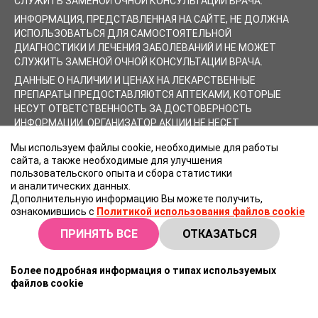
СЛУЖИТЬ ЗАМЕНОЙ ОЧНОЙ КОНСУЛЬТАЦИИ ВРАЧА.
ИНФОРМАЦИЯ, ПРЕДСТАВЛЕННАЯ НА САЙТЕ, НЕ ДОЛЖНА
ИСПОЛЬЗОВАТЬСЯ ДЛЯ САМОСТОЯТЕЛЬНОЙ
ДИАГНОСТИКИ И ЛЕЧЕНИЯ ЗАБОЛЕВАНИЙ И НЕ МОЖЕТ
СЛУЖИТЬ ЗАМЕНОЙ ОЧНОЙ КОНСУЛЬТАЦИИ ВРАЧА.
ДАННЫЕ О НАЛИЧИИ И ЦЕНАХ НА ЛЕКАРСТВЕННЫЕ
ПРЕПАРАТЫ ПРЕДОСТАВЛЯЮТСЯ АПТЕКАМИ, КОТОРЫЕ
НЕСУТ ОТВЕТСТВЕННОСТЬ ЗА ДОСТОВЕРНОСТЬ
ИНФОРМАЦИИ. ОРГАНИЗАТОР АКЦИИ НЕ НЕСЕТ
ОТВЕТСТВЕННОСТИ ЗА СОДЕРЖАНИЕ ПУБЛИКУЕМЫХ
Мы используем файлы cookie, необходимые для работы
ПРАЙС-ЛИСТОВ АПТЕК. ЦЕНЫ В БЛОКЕ «ЦЕНЫ СО СКИДКОЙ»
сайта, а также необходимые для улучшения
ОБНОВЛЯЮТСЯ НЕ В РЕЖИМЕ ОНЛАЙН И МОГУТ
пользовательского опыта и сбора статистики
ОТЛИЧАТЬСЯ ОТ ТЕКУЩЕЙ ЦЕНЫ В АПТЕКЕ.
и аналитических данных.
Дополнительную информацию Вы можете получить,
ознакомившись с
Политикой использования файлов cookie
ПРИНЯТЬ ВСЕ
ОТКАЗАТЬСЯ
Более подробная информация о типах используемых
файлов cookie