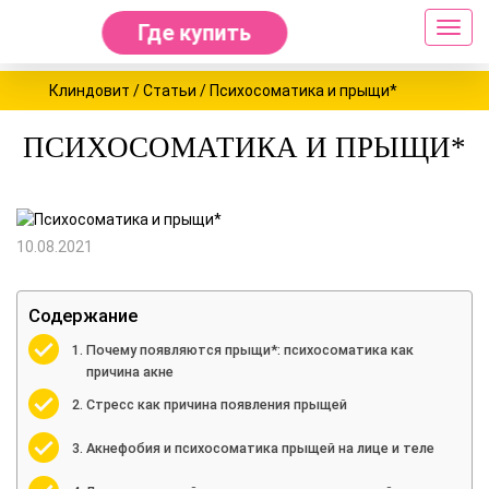
Где купить
Tog
nav
Клиндовит
/
Статьи
/
Психосоматика и прыщи*
ПСИХОСОМАТИКА И ПРЫЩИ*
10.08.2021
Содержание
Почему появляются прыщи*: психосоматика как
причина акне
Стресс как причина появления прыщей
Акнефобия и психосоматика прыщей на лице и теле