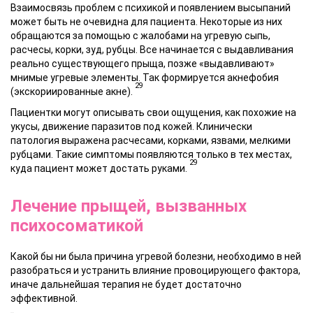
Взаимосвязь проблем с психикой и появлением высыпаний
может быть не очевидна для пациента. Некоторые из них
обращаются за помощью с жалобами на угревую сыпь,
расчесы, корки, зуд, рубцы. Все начинается с выдавливания
реально существующего прыща, позже «выдавливают»
мнимые угревые элементы. Так формируется акнефобия
29
(экскориированные акне).
Пациентки могут описывать свои ощущения, как похожие на
укусы, движение паразитов под кожей. Клинически
патология выражена расчесами, корками, язвами, мелкими
рубцами. Такие симптомы появляются только в тех местах,
29
куда пациент может достать руками.
Лечение прыщей, вызванных
психосоматикой
Какой бы ни была
причина угревой болезни
, необходимо в ней
разобраться и устранить влияние провоцирующего фактора,
иначе дальнейшая терапия не будет достаточно
эффективной.