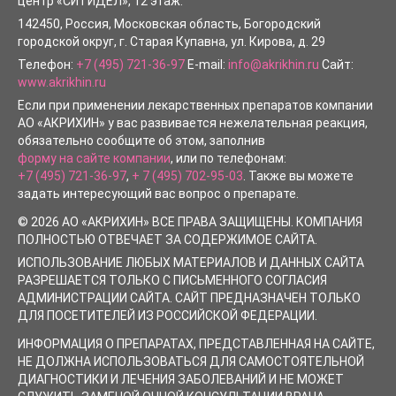
центр «СИТИДЕЛ», 12 этаж.
142450
, Россия, Московская область, Богородский
городской округ,
г. Старая Купавна
,
ул. Кирова, д. 29
Телефон:
+7 (495) 721-36-97
E-mail:
info@akrikhin.ru
Сайт:
www.akrikhin.ru
Если при применении лекарственных препаратов компании
АО «АКРИХИН» у вас развивается нежелательная реакция,
обязательно сообщите об этом, заполнив
форму на сайте компании
, или по телефонам:
+7 (495) 721-36-97
,
+ 7 (495) 702-95-03
. Также вы можете
задать интересующий вас вопрос о препарате.
© 2026 АО «АКРИХИН» ВСЕ ПРАВА ЗАЩИЩЕНЫ. КОМПАНИЯ
ПОЛНОСТЬЮ ОТВЕЧАЕТ ЗА СОДЕРЖИМОЕ САЙТА.
ИСПОЛЬЗОВАНИЕ ЛЮБЫХ МАТЕРИАЛОВ И ДАННЫХ САЙТА
РАЗРЕШАЕТСЯ ТОЛЬКО С ПИСЬМЕННОГО СОГЛАСИЯ
АДМИНИСТРАЦИИ САЙТА. САЙТ ПРЕДНАЗНАЧЕН ТОЛЬКО
ДЛЯ ПОСЕТИТЕЛЕЙ ИЗ РОССИЙСКОЙ ФЕДЕРАЦИИ.
ИНФОРМАЦИЯ О ПРЕПАРАТАХ, ПРЕДСТАВЛЕННАЯ НА САЙТЕ,
НЕ ДОЛЖНА ИСПОЛЬЗОВАТЬСЯ ДЛЯ САМОСТОЯТЕЛЬНОЙ
ДИАГНОСТИКИ И ЛЕЧЕНИЯ ЗАБОЛЕВАНИЙ И НЕ МОЖЕТ