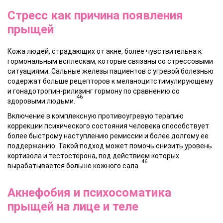
Стресс как причина появления
прыщей
Кожа людей, страдающих от акне, более чувствительна к
гормональным всплескам, которые связаны со стрессовыми
ситуациями.
Сальные железы
пациентов с угревой болезнью
содержат больше рецепторов к меланоцитстимулирующему
и гонадотропин-рилизинг гормону по сравнению со
46
здоровыми людьми.
Включение в комплексную противоугревую терапию
коррекции психического состояния человека способствует
более быстрому наступлению ремиссии и более долгому ее
поддержанию. Такой подход может помочь снизить уровень
кортизола и тестостерона, под действием которых
46
вырабатывается больше
кожного сала
.
Акнефобия и психосоматика
прыщей на лице и теле